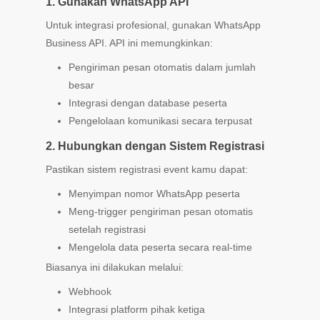
1. Gunakan WhatsApp API
Untuk integrasi profesional, gunakan WhatsApp
Business API. API ini memungkinkan:
Pengiriman pesan otomatis dalam jumlah
besar
Integrasi dengan database peserta
Pengelolaan komunikasi secara terpusat
2. Hubungkan dengan Sistem Registrasi
Pastikan sistem registrasi event kamu dapat:
Menyimpan nomor WhatsApp peserta
Meng-trigger pengiriman pesan otomatis
setelah registrasi
Mengelola data peserta secara real-time
Biasanya ini dilakukan melalui:
Webhook
Integrasi platform pihak ketiga