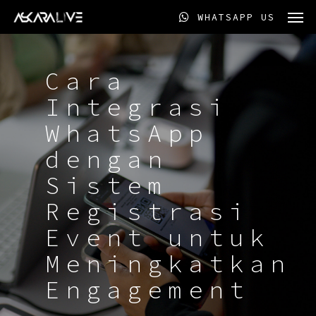
Skip
Men
WHATSAPP US
to
main
content
Cara
Integrasi
WhatsApp
dengan
Sistem
Registrasi
Event untuk
Meningkatkan
Engagement