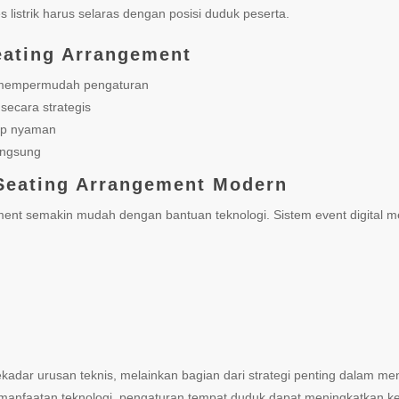
listrik harus selaras dengan posisi duduk peserta.
eating Arrangement
mempermudah pengaturan
secara strategis
tap nyaman
angsung
Seating Arrangement Modern
gement semakin mudah dengan bantuan teknologi. Sistem event digital
adar urusan teknis, melainkan bagian dari strategi penting dalam m
faatan teknologi, pengaturan tempat duduk dapat meningkatkan kenya