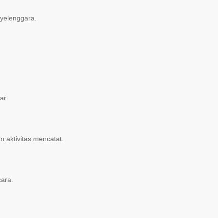
nyelenggara.
ar.
aktivitas mencatat.
cara.