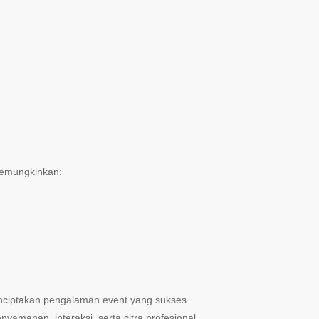
 memungkinkan:
enciptakan pengalaman event yang sukses.
manan, interaksi, serta citra profesional