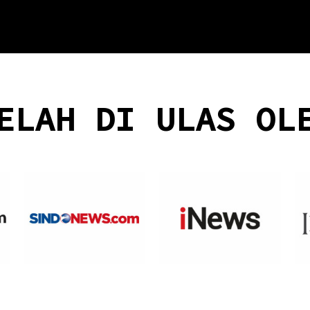
ELAH DI ULAS OL