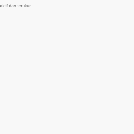
ktif dan terukur.