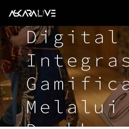
Skip
Transfo
to
main
content
Digital
Integra
Gamific
Melalui