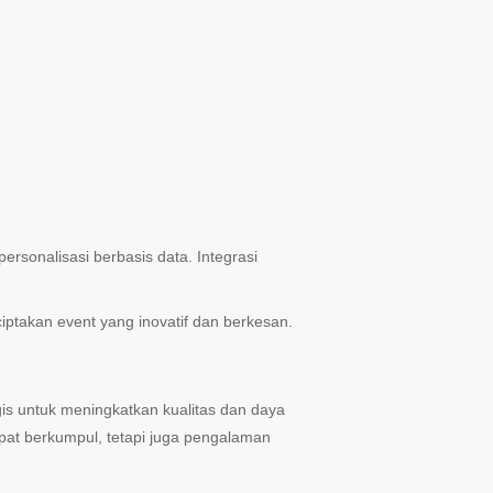
ersonalisasi berbasis data. Integrasi
ptakan event yang inovatif dan berkesan.
is untuk meningkatkan kualitas dan daya
mpat berkumpul, tetapi juga pengalaman