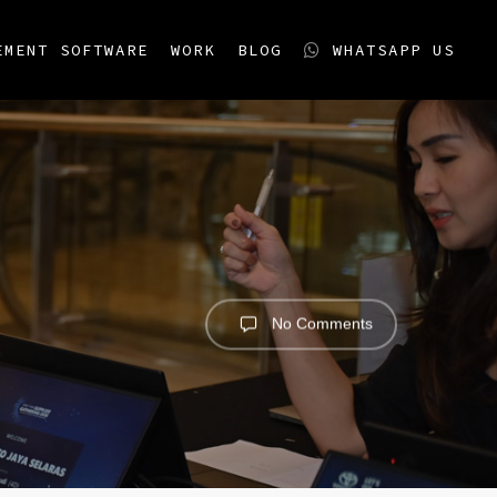
EMENT SOFTWARE
WORK
BLOG
WHATSAPP US
No Comments