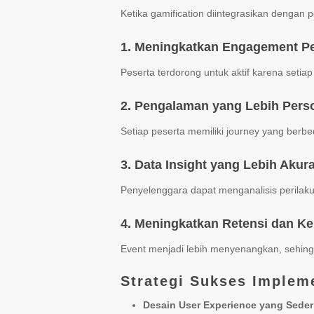
Ketika gamification diintegrasikan dengan 
1. Meningkatkan Engagement Pe
Peserta terdorong untuk aktif karena setiap
2. Pengalaman yang Lebih Pers
Setiap peserta memiliki journey yang berbe
3. Data Insight yang Lebih Akura
Penyelenggara dapat menganalisis perilaku
4. Meningkatkan Retensi dan K
Event menjadi lebih menyenangkan, sehingg
Strategi Sukses Implem
Desain User Experience yang Sede