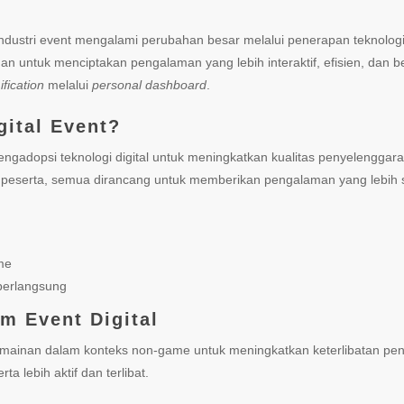
rd
industri event mengalami perubahan besar melalui penerapan teknolo
an untuk menciptakan pengalaman yang lebih interaktif, efisien, dan b
fication
melalui
personal dashboard
.
gital Event?
ngadopsi teknologi digital untuk meningkatkan kualitas penyelenggaraan
data peserta, semua dirancang untuk memberikan pengalaman yang lebih
me
berlangsung
m Event Digital
ainan dalam konteks non-game untuk meningkatkan keterlibatan pengg
a lebih aktif dan terlibat.