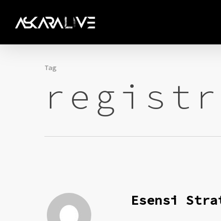
Skip
to
main
content
Tag
registr
Esensi Stra