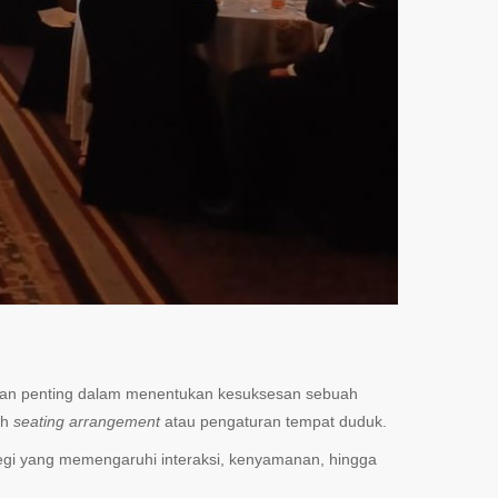
 peran penting dalam menentukan kesuksesan sebuah
ah
seating arrangement
atau pengaturan tempat duduk.
egi yang memengaruhi interaksi, kenyamanan, hingga